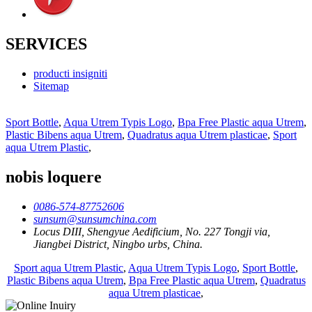
SERVICES
producti insigniti
Sitemap
Sport Bottle
,
Aqua Utrem Typis Logo
,
Bpa Free Plastic aqua Utrem
,
Plastic Bibens aqua Utrem
,
Quadratus aqua Utrem plasticae
,
Sport
aqua Utrem Plastic
,
nobis loquere
0086-574-87752606
sunsum@sunsumchina.com
Locus DIII, Shengyue Aedificium, No. 227 Tongji via,
Jiangbei District, Ningbo urbs, China.
Sport aqua Utrem Plastic
,
Aqua Utrem Typis Logo
,
Sport Bottle
,
Plastic Bibens aqua Utrem
,
Bpa Free Plastic aqua Utrem
,
Quadratus
aqua Utrem plasticae
,