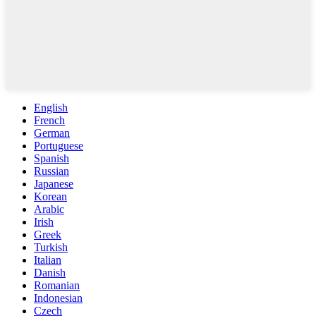
English
French
German
Portuguese
Spanish
Russian
Japanese
Korean
Arabic
Irish
Greek
Turkish
Italian
Danish
Romanian
Indonesian
Czech