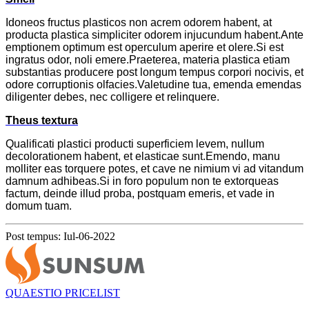
Idoneos fructus plasticos non acrem odorem habent, at
producta plastica simpliciter odorem injucundum habent.Ante
emptionem optimum est operculum aperire et olere.Si est
ingratus odor, noli emere.Praeterea, materia plastica etiam
substantias producere post longum tempus corpori nocivis, et
odore corruptionis olfacies.Valetudine tua, emenda emendas
diligenter debes, nec colligere et relinquere.
T
heus textura
Qualificati plastici producti superficiem levem, nullum
decolorationem habent, et elasticae sunt.Emendo, manu
molliter eas torquere potes, et cave ne nimium vi ad vitandum
damnum adhibeas.Si in foro populum non te extorqueas
factum, deinde illud proba, postquam emeris, et vade in
domum tuam.
Post tempus: Iul-06-2022
QUAESTIO PRICELIST