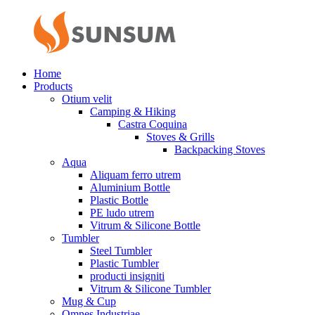
Home
Products
Otium velit
Camping & Hiking
Castra Coquina
Stoves & Grills
Backpacking Stoves
Aqua
Aliquam ferro utrem
Aluminium Bottle
Plastic Bottle
PE ludo utrem
Vitrum & Silicone Bottle
Tumbler
Steel Tumbler
Plastic Tumbler
producti insigniti
Vitrum & Silicone Tumbler
Mug & Cup
Omnes Industriae